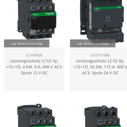
zzgl. Materialzuschläge
zzgl. Materialzuschläge
LC1D09JD
LC1D115BD
Leistungsschütz LC1D 3p,
Leistungsschütz LC1D 3p,
+1S+1Ö, 4 kW, 9 A, 400 V AC3,
+1S+1Ö, 55 kW, 115 A, 400 
Spule 12 V DC
AC3, Spule 24 V DC