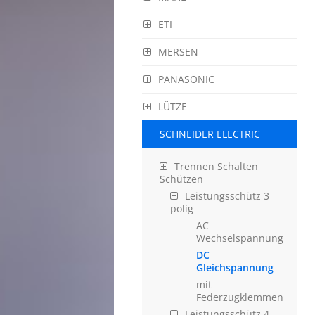
ETI
MERSEN
PANASONIC
LÜTZE
SCHNEIDER ELECTRIC
Trennen Schalten
Schützen
Leistungsschütz 3
polig
AC
Wechselspannung
DC
Gleichspannung
mit
Federzugklemmen
Leistungsschütz 4