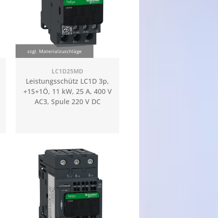
zzgl. Materialzuschläge
LC1D25MD
Leistungsschütz LC1D 3p,
+1S+1Ö, 11 kW, 25 A, 400 V
AC3, Spule 220 V DC