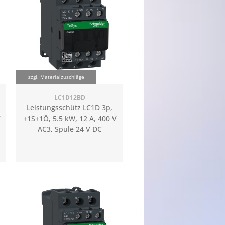
zzgl. Materialzuschläge
LC1D12BD
Leistungsschütz LC1D 3p,
V
+1S+1Ö, 5.5 kW, 12 A, 400 V
AC3, Spule 24 V DC