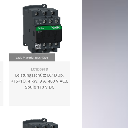
zzgl. Materialzuschläge
LC1D09FD
Leistungsschütz LC1D 3p,
,
+1S+1Ö, 4 kW, 9 A, 400 V AC3,
Spule 110 V DC