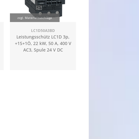
zzgl. Materialzuschläge
LC1D50A3BD
Leistungsschütz LC1D 3p,
+1S+1Ö, 22 kW, 50 A, 400 V
AC3, Spule 24 V DC