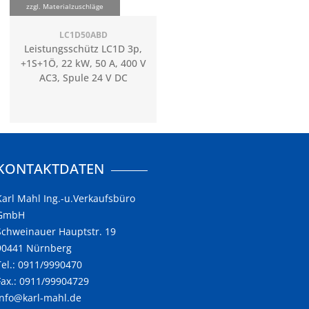
zzgl. Materialzuschläge
LC1D50ABD
Leistungsschütz LC1D 3p,
+1S+1Ö, 22 kW, 50 A, 400 V
AC3, Spule 24 V DC
KONTAKTDATEN
Karl Mahl Ing.-u.Verkaufsbüro
GmbH
Schweinauer Hauptstr. 19
90441 Nürnberg
Tel.: 0911/9990470
Fax.: 0911/99904729
info@karl-mahl.de