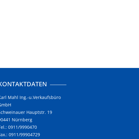
KONTAKTDATEN
Karl Mahl Ing.-u.Verkaufsbüro
GmbH
Schweinauer Hauptstr. 19
90441 Nürnberg
Tel.: 0911/9990470
Fax.: 0911/99904729