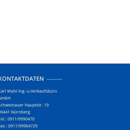
KONTAKTDATEN
Karl Mahl Ing.-u.Verkaufsbüro
GmbH
Schweinauer Hauptstr. 19
90441 Nürnberg
Tel.: 0911/9990470
Fax.: 0911/99904729