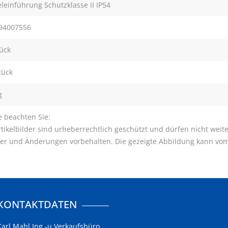
leinführung Schutzklasse II IP54
94007556
tück
tück
g
e beachten Sie:
tikelbilder sind urheberrechtlich geschützt und dürfen nicht wei
mer und Änderungen vorbehalten. Die gezeigte Abbildung kann vom
KONTAKTDATEN
Karl Mahl Ing.-u.Verkaufsbüro