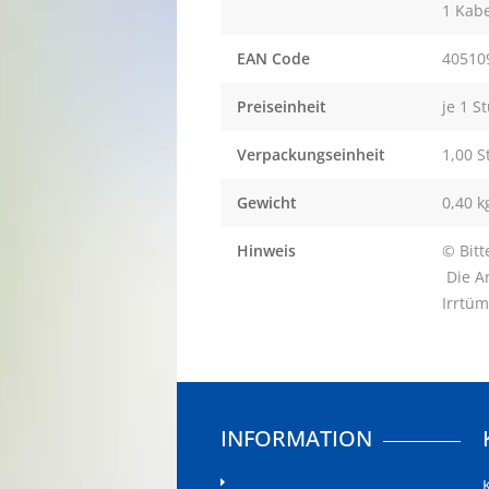
1 Kabe
EAN Code
40510
Preiseinheit
je 1 S
Verpackungseinheit
1,00 S
Gewicht
0,40 k
Hinweis
© Bitt
Die Ar
Irrtü
INFORMATION